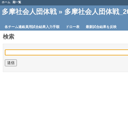
ホーム
期一覧
多摩社会人団体戦
» 多摩社会人団体戦_2
各チーム連絡員用試合結果入力手順
ドロー表
最新試合結果を反映
検索