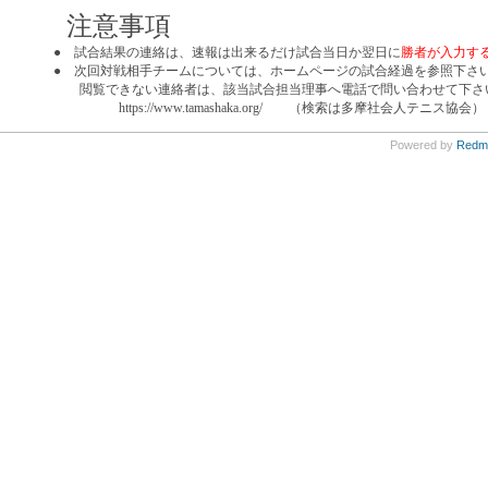
注意事項
● 試合結果の連絡は、速報は
出来るだけ試合当日か翌日に
勝者が入力す
● 次回対戦相手チームについては、ホームページの試合経過を参照下さ
閲覧できない連絡者は、該当試合担当理事へ電話で問い合わせて下さ
https://www.tamashaka.org/
（検索は多摩社会人テニス協会）
Powered by
Redm